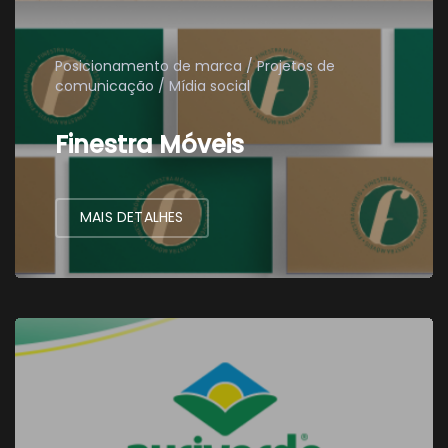
Posicionamento de marca
Projetos de
comunicação
Mídia social
Finestra Móveis
MAIS DETALHES