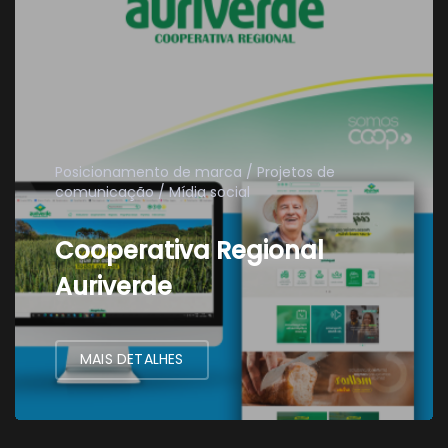
Posicionamento de marca
Projetos de
comunicação
Mídia social
Cooperativa Regional
Auriverde
MAIS DETALHES