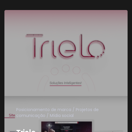
Posicionamento de marca
Projetos de
comunicação
Mídia social