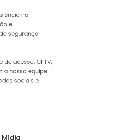
erência no
ção e
 de segurança
e de acesso, CFTV,
m a nossa equipe
edes sociais e
o
Mídia