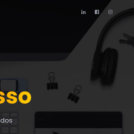
sso
ados